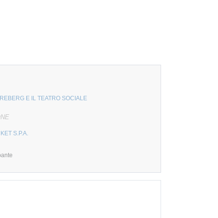
CREBERG E IL TEATRO SOCIALE
ONE
KET S.P.A.
pante