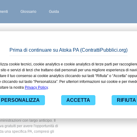
enti
Glossario
Guida
A
 stipulati
erara in
ato
 ad alcuni dei contratti presenti nella
to Ente privato. Grazie alle funzionalità
ratti pubblici di tuo interesse e
nistrazioni con largo anticipo. Il
ova gratuiti per avere l'opportunità di
ti da una specifica PA, compresi gli