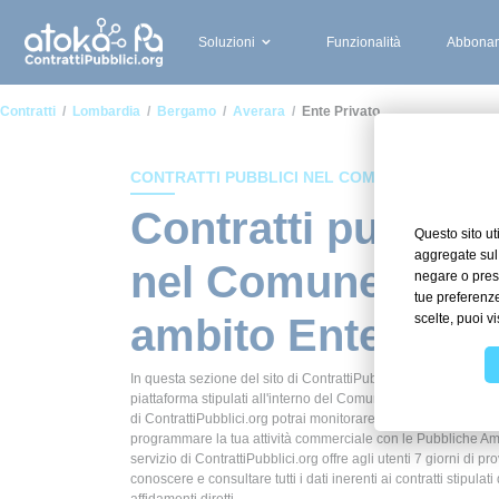
Soluzioni
Funzionalità
Abbonam
Contratti
Lombardia
Bergamo
Averara
Ente Privato
CONTRATTI PUBBLICI NEL COMUNE DI AVERAR
Contratti pubblici
nel Comune di Av
ambito Ente priv
In questa sezione del sito di ContrattiPubblici.org potrai avere
piattaforma stipulati all'interno del Comune di Averara in ambi
di ContrattiPubblici.org potrai monitorare la scadenza dei cont
programmare la tua attività commerciale con le Pubbliche Ammi
servizio di ContrattiPubblici.org offre agli utenti 7 giorni di pr
conoscere e consultare tutti i dati inerenti ai contratti stipula
affidamenti diretti.