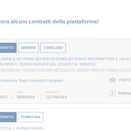
ora alcuni contratti della piattaforma!
NTRATTO
SERVIZIO
CONCLUSO
ZIONE E GESTIONE DEI SERVIZI DI BIGLIETTERIA E INFOPOINT PER IL PALA
SALA PER IL TEATRO SOCIALE DAL 1/10/2017 AL 30/6/2018
|
7197555A46
04-PROCEDURA NEGOZIATA SENZA PREVIA PUBBLICAZI
VIVATIC
Fondazione Teatro Donizetti Di Bergamo
FINE
IMPORTO
1
Parteci
/2017
30/06/2018
122.050,00 €
NTRATTO
FORNITURA
ISTO N. 2 TERMOCAMERE