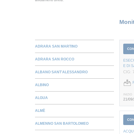
Monit
ADRARA SAN MARTINO
CO
ADRARA SAN ROCCO
ESECU
E DI 
CIG: 
ALBANO SANT'ALESSANDRO
ALBINO
INIZIO
ALGUA
21/09
ALMÈ
CO
ALMENNO SAN BARTOLOMEO
ACQU