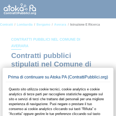
Contratti
Lombardia
Bergamo
Averara
Istruzione E Ricerca
CONTRATTI PUBBLICI NEL COMUNE DI
AVERARA
Contratti pubblici
stipulati nel Comune di
Averara in ambito
Istruzione e ricerca
In questa sezione del sito di ContrattiPubblici.org potrai avere
ad alcuni dei contratti presenti nella piattaforma stipulati
all'interno del Comune di Averara in ambito Istruzione e
ricerca. Grazie alle funzionalità di ContrattiPubblici.org potrai
monitorare la scadenza dei contratti pubblici di tuo interesse e
programmare la tua attività commerciale con le Pubbliche