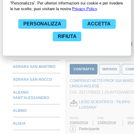
Amministrazioni con largo anticipo. Il servizio di
ContrattiPubblici.org offre agli utenti 7 giorni di prova gratuiti
per avere l'opportunità di conoscere e consultare tutti i dati
inerenti ai contratti stipulati da una specifica PA, compresi gli
affidamenti diretti.
Monitora alcuni contratti
ADRARA SAN MARTINO
CONTRATTO
SERVIZIO
CON
ADRARA SAN ROCCO
COMPENSO NETTO PROF.SSA WARD 
LINGUA INGLESE
|
CIG: Z87170D631
23-AFFIDAMEN
ALBANO
SANT'ALESSANDRO
LICEO SCIENTIFICO - 'FILIPPO
LUSSANA'
ALBINO
INIZIO
FINE
IMP
23/05/2016
23/05/2016
252
ALGUA
1
Partecipante