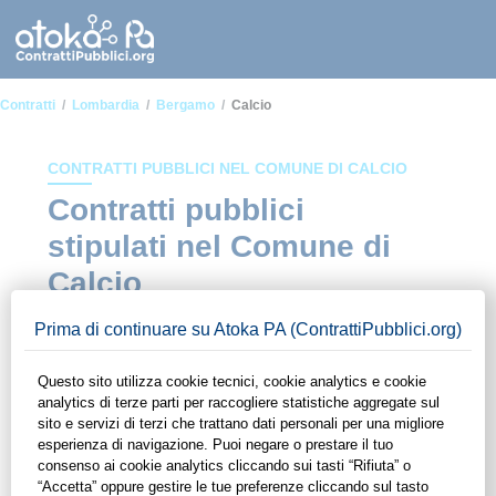
Contratti
Lombardia
Bergamo
Calcio
CONTRATTI PUBBLICI NEL COMUNE DI CALCIO
Contratti pubblici
stipulati nel Comune di
Calcio
In questa sezione del sito di ContrattiPubblici.org potrai avere
ad alcuni dei contratti presenti nella piattaforma stipulati
all'interno del Comune di Calcio. Grazie alle funzionalità di
ContrattiPubblici.org potrai monitorare la scadenza dei
contratti pubblici di tuo interesse e programmare la tua attività
commerciale con le Pubbliche Amministrazioni con largo
anticipo. Il servizio di ContrattiPubblici.org offre agli utenti 7
giorni di prova gratuiti per avere l'opportunità di conoscere e
consultare tutti i dati inerenti ai contratti stipulati da una