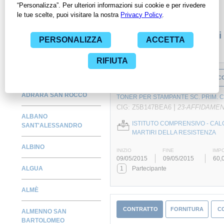
specifica PA, compresi gli affidamenti diretti.
Monitora alcuni contratti
ADRARA SAN MARTINO
CONTRATTO
FORNITURA
C
ADRARA SAN ROCCO
TONER PER STAMPANTE SC. PRIM. C
|
CIG: Z5B147BEA6
23-AFFIDAME
ALBANO
ISTITUTO COMPRENSIVO - CAL
SANT'ALESSANDRO
MARTIRI DELLA RESISTENZA
ALBINO
INIZIO
FINE
IMP
09/05/2015
09/05/2015
60,
ALGUA
1
Partecipante
ALMÈ
CONTRATTO
FORNITURA
C
ALMENNO SAN
BARTOLOMEO