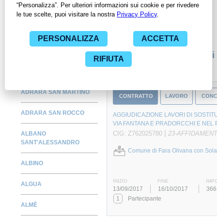
per avere l'opportunità di conoscere e consultare tutti i dati
inerenti ai contratti stipulati da una specifica PA, compresi gli
affidamenti diretti.
Monitora alcuni contratti
ADRARA SAN MARTINO
CONTRATTO
LAVORO
CONC
ADRARA SAN ROCCO
AGGIUDICAZIONE LAVORI DI SOSTIT
VIA FANTANA E PRADORCCHI E NEL 
|
CIG: Z762025780
23-AFFIDAMEN
ALBANO
SANT'ALESSANDRO
Comune di Fara Olivana con Sola
ALBINO
INIZIO
FINE
IMP
ALGUA
13/09/2017
16/10/2017
366
1
Partecipante
ALMÈ