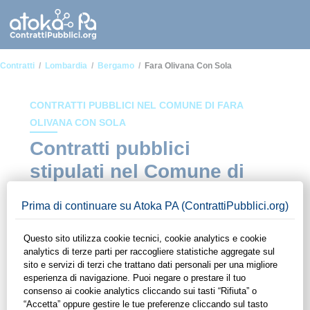
Contratti
Lombardia
Bergamo
Fara Olivana Con Sola
CONTRATTI PUBBLICI NEL COMUNE DI FARA
OLIVANA CON SOLA
Contratti pubblici
stipulati nel Comune di
Fara Olivana con Sola
In questa sezione del sito di ContrattiPubblici.org potrai avere
ad alcuni dei contratti presenti nella piattaforma stipulati
all'interno del Comune di Fara Olivana con Sola. Grazie alle
funzionalità di ContrattiPubblici.org potrai monitorare la
scadenza dei contratti pubblici di tuo interesse e
programmare la tua attività commerciale con le Pubbliche
Amministrazioni con largo anticipo. Il servizio di
ContrattiPubblici.org offre agli utenti 7 giorni di prova gratuiti