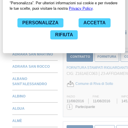
per avere l'opportunità di conoscere e consultare tutti i dati
inerenti ai contratti stipulati da una specifica PA, compresi gli
affidamenti diretti.
Monitora alcuni contratti
ADRARA SAN MARTINO
CONTRATTO
FORNITURA
C
ADRARA SAN ROCCO
FORNITURA STAMPATI RIGUARDANTI 
|
CIG: Z161AEC063
23-AFFIDAMEN
ALBANO
Comune di Riva di Solto
SANT'ALESSANDRO
ALBINO
INIZIO
FINE
IMP
11/08/2016
11/08/2016
145
1
Partecipante
ALGUA
ALMÈ