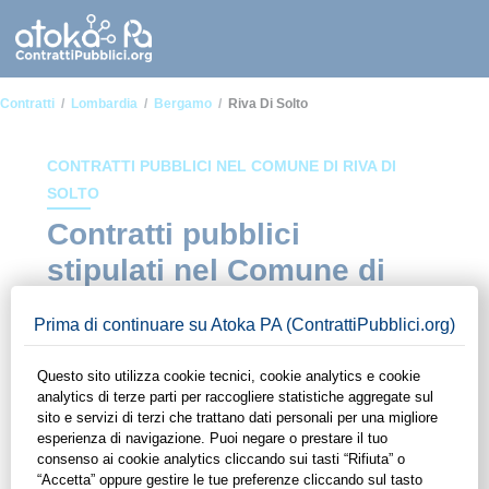
Contratti
Lombardia
Bergamo
Riva Di Solto
CONTRATTI PUBBLICI NEL COMUNE DI RIVA DI
SOLTO
Contratti pubblici
stipulati nel Comune di
Riva di Solto
In questa sezione del sito di ContrattiPubblici.org potrai avere
ad alcuni dei contratti presenti nella piattaforma stipulati
all'interno del Comune di Riva di Solto. Grazie alle
funzionalità di ContrattiPubblici.org potrai monitorare la
scadenza dei contratti pubblici di tuo interesse e
programmare la tua attività commerciale con le Pubbliche
Amministrazioni con largo anticipo. Il servizio di
ContrattiPubblici.org offre agli utenti 7 giorni di prova gratuiti