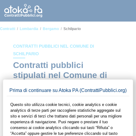
Contratti
Lombardia
Bergamo
Schilpario
CONTRATTI PUBBLICI NEL COMUNE DI
SCHILPARIO
Contratti pubblici
stipulati nel Comune di
Schilpario
In questa sezione del sito di ContrattiPubblici.org potrai avere
ad alcuni dei contratti presenti nella piattaforma stipulati
all'interno del Comune di Schilpario. Grazie alle funzionalità
di ContrattiPubblici.org potrai monitorare la scadenza dei
contratti pubblici di tuo interesse e programmare la tua attività
commerciale con le Pubbliche Amministrazioni con largo
anticipo. Il servizio di ContrattiPubblici.org offre agli utenti 7
giorni di prova gratuiti per avere l'opportunità di conoscere e