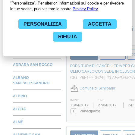
consultare tutti i dati inerenti ai contratti stipulati da una
specifica PA, compresi gli affidamenti diretti.
Monitora alcuni contratti
ADRARA SAN MARTINO
CONTRATTO
FORNITURA
C
ADRARA SAN ROCCO
FORNITURA DI CANCELLERIA PER GLI
OLMO CARLO CON SEDE IN CLUSONE
|
CIG: Z6F1E2DB24
23-AFFIDAMEN
ALBANO
SANT'ALESSANDRO
Comune di Schilpario
ALBINO
INIZIO
FINE
IMP
11/04/2017
27/04/2017
243
ALGUA
1
Partecipante
ALMÈ
ALMENNO SAN