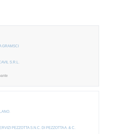
IA GRAMSCI
AVIL S.R.L.
pante
LANO.
RVIZI PEZZOTTA S.N.C. DI PEZZOTTA A. & C.