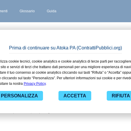
enti
Glossario
Guida
 SERIO
 stipulati
la di Serio
 ad alcuni dei contratti presenti nella
razie alle funzionalità di
ti pubblici di tuo interesse e
nistrazioni con largo anticipo. Il
ova gratuiti per avere l'opportunità di
ti da una specifica PA, compresi gli