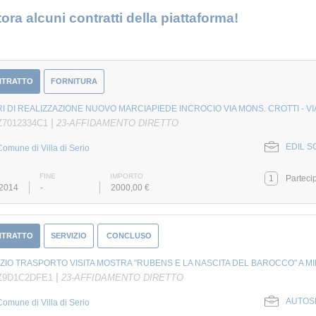
ora alcuni contratti della piattaforma!
NTRATTO
FORNITURA
I DI REALIZZAZIONE NUOVO MARCIAPIEDE INCROCIO VIA MONS. CROTTI - V
|
Z7012334C1
23-AFFIDAMENTO DIRETTO
EDIL SC
Comune di Villa di Serio
FINE
IMPORTO
1
Parteci
/2014
-
2000,00 €
NTRATTO
SERVIZIO
CONCLUSO
ZIO TRASPORTO VISITA MOSTRA "RUBENS E LA NASCITA DEL BAROCCO" A MI
|
 Z9D1C2DFE1
23-AFFIDAMENTO DIRETTO
AUTOSE
Comune di Villa di Serio