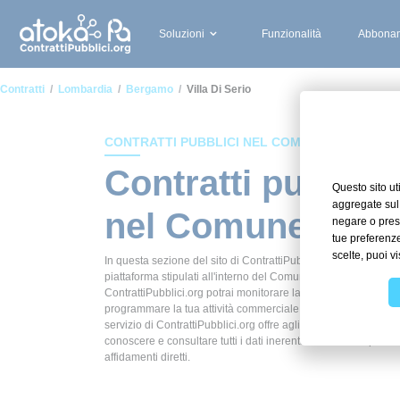
Soluzioni
Funzionalità
Abbonam
Contratti
Lombardia
Bergamo
Villa Di Serio
CONTRATTI PUBBLICI NEL COMUNE DI VILLA DI
Contratti pubblici
nel Comune di Vil
In questa sezione del sito di ContrattiPubblici.org potrai avere
piattaforma stipulati all'interno del Comune di Villa di Serio. G
ContrattiPubblici.org potrai monitorare la scadenza dei contrat
programmare la tua attività commerciale con le Pubbliche Ammi
servizio di ContrattiPubblici.org offre agli utenti 7 giorni di pr
conoscere e consultare tutti i dati inerenti ai contratti stipula
affidamenti diretti.