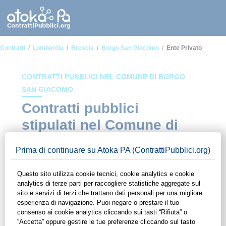
Contratti
Lombardia
Brescia
Borgo San Giacomo
Ente Privato
CONTRATTI PUBBLICI NEL COMUNE DI BORGO
SAN GIACOMO
Contratti pubblici
stipulati nel Comune di
Borgo San Giacomo in
ambito Ente privato
In questa sezione del sito di ContrattiPubblici.org potrai avere
ad alcuni dei contratti presenti nella piattaforma stipulati
all'interno del Comune di Borgo San Giacomo in ambito Ente
privato. Grazie alle funzionalità di ContrattiPubblici.org potrai
monitorare la scadenza dei contratti pubblici di tuo interesse e
programmare la tua attività commerciale con le Pubbliche