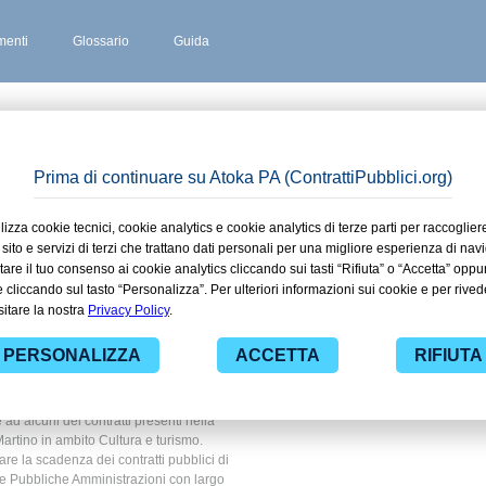
enti
Glossario
Guida
GO SAN MARTINO
 stipulati
azzago San
 Cultura e
 ad alcuni dei contratti presenti nella
artino in ambito Cultura e turismo.
are la scadenza dei contratti pubblici di
le Pubbliche Amministrazioni con largo