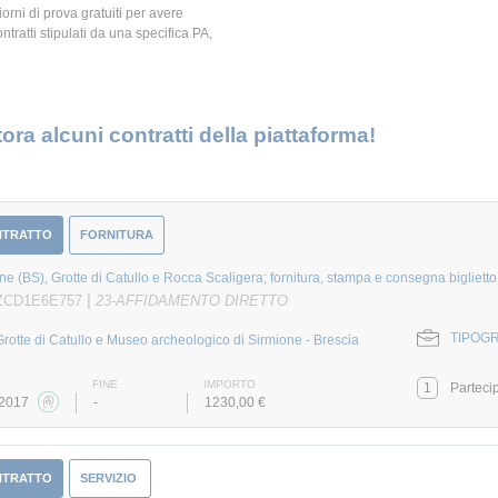
giorni di prova gratuiti per avere
ontratti stipulati da una specifica PA,
ora alcuni contratti della piattaforma!
NTRATTO
FORNITURA
ne (BS), Grotte di Catullo e Rocca Scaligera; fornitura, stampa e consegna biglietto
|
 ZCD1E6E757
23-AFFIDAMENTO DIRETTO
TIPOGR
Grotte di Catullo e Museo archeologico di Sirmione - Brescia
FINE
IMPORTO
1
Parteci
/2017
-
1230,00 €
NTRATTO
SERVIZIO