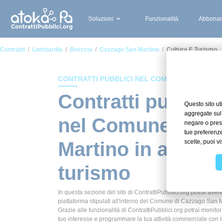
Soluzioni
Funzionalità
Abbonam
Contratti
Lombardia
Brescia
Cazzago San Martino
Cultura E Turismo
CONTRATTI PUBBLICI NEL COMUNE DI CAZZA
Contratti pubblici
nel Comune di C
Martino in ambito
turismo
In questa sezione del sito di ContrattiPubblici.org potrai avere
piattaforma stipulati all'interno del Comune di Cazzago San M
Grazie alle funzionalità di ContrattiPubblici.org potrai monitor
tuo interesse e programmare la tua attività commerciale con 