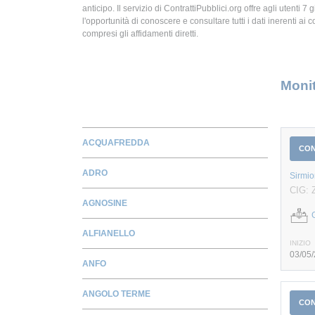
anticipo. Il servizio di ContrattiPubblici.org offre agli utenti 7 
l'opportunità di conoscere e consultare tutti i dati inerenti ai c
compresi gli affidamenti diretti.
Monit
ACQUAFREDDA
CO
ADRO
Sirmio
CIG:
AGNOSINE
ALFIANELLO
INIZIO
03/05
ANFO
ANGOLO TERME
CO