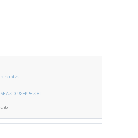
 cumulativo.
AFIA S. GIUSEPPE S.R.L.
pante