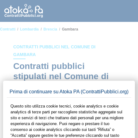
Contratti
Lombardia
Brescia
Gambara
CONTRATTI PUBBLICI NEL COMUNE DI
GAMBARA
Contratti pubblici
stipulati nel Comune di
Gambara
In questa sezione del sito di ContrattiPubblici.org potrai avere
ad alcuni dei contratti presenti nella piattaforma stipulati
all'interno del Comune di Gambara. Grazie alle funzionalità di
ContrattiPubblici.org potrai monitorare la scadenza dei
contratti pubblici di tuo interesse e programmare la tua attività
commerciale con le Pubbliche Amministrazioni con largo
anticipo. Il servizio di ContrattiPubblici.org offre agli utenti 7
giorni di prova gratuiti per avere l'opportunità di conoscere e