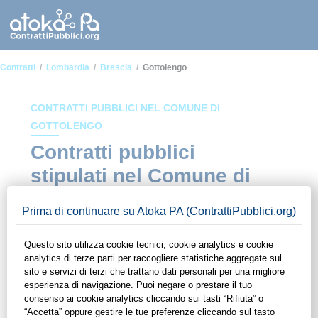
Contratti
Lombardia
Brescia
Gottolengo
CONTRATTI PUBBLICI NEL COMUNE DI
GOTTOLENGO
Contratti pubblici
stipulati nel Comune di
Gottolengo
In questa sezione del sito di ContrattiPubblici.org potrai avere
ad alcuni dei contratti presenti nella piattaforma stipulati
all'interno del Comune di Gottolengo. Grazie alle funzionalità
di ContrattiPubblici.org potrai monitorare la scadenza dei
contratti pubblici di tuo interesse e programmare la tua attività
commerciale con le Pubbliche Amministrazioni con largo
anticipo. Il servizio di ContrattiPubblici.org offre agli utenti 7
giorni di prova gratuiti per avere l'opportunità di conoscere e