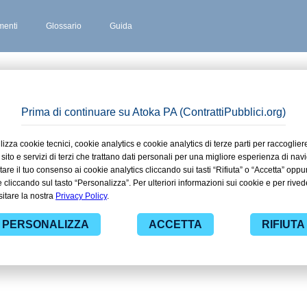
enti
Glossario
Guida
 stipulati
sine
 ad alcuni dei contratti presenti nella
lle funzionalità di ContrattiPubblici.org
eresse e programmare la tua attività
o. Il servizio di ContrattiPubblici.org
tà di conoscere e consultare tutti i dati
affidamenti diretti.