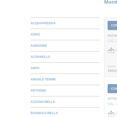
Monit
ACQUAFREDDA
CO
ADRO
Manute
CIG: 
AGNOSINE
ALFIANELLO
INIZIO
ANFO
19/12
ANGOLO TERME
CO
ARTOGNE
AFFID
AZZANO MELLA
CIG: 
BAGNOLO MELLA