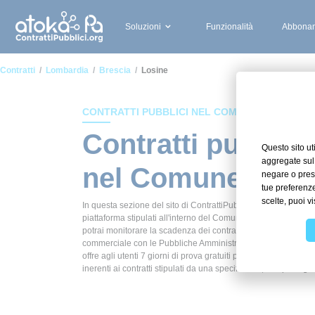
Soluzioni
Funzionalità
Abbonam
Contratti
Lombardia
Brescia
Losine
CONTRATTI PUBBLICI NEL COMUNE DI LOSINE
Contratti pubblici
nel Comune di Lo
In questa sezione del sito di ContrattiPubblici.org potrai avere
piattaforma stipulati all'interno del Comune di Losine. Grazie a
potrai monitorare la scadenza dei contratti pubblici di tuo int
commerciale con le Pubbliche Amministrazioni con largo anticip
offre agli utenti 7 giorni di prova gratuiti per avere l'opportuni
inerenti ai contratti stipulati da una specifica PA, compresi gli 