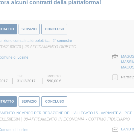
ora alcuni contratti della piattaforma!
NTRATTO
SERVIZIO
CONCLUSO
nzione centralina idroelettrica - 2° semestre
|
ZD62163C70
23-AFFIDAMENTO DIRETTO
MAGOSE
Comune di Losine
MASSI
MAGOSE
FINE
IMPORTO
1
Parteci
/2017
31/12/2017
590,00 €
NTRATTO
SERVIZIO
CONCLUSO
AMENTO INCARICO PER REDAZIONE DELL'ALLEGATO 15 - VARIANTE AL PGT
|
Z31159E684
08-AFFIDAMENTO IN ECONOMIA - COTTIMO FIDUCIARIO
LAND 
Comune di Losine