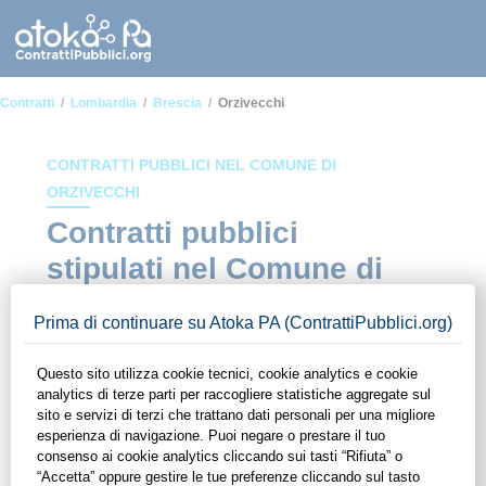
Contratti
Lombardia
Brescia
Orzivecchi
CONTRATTI PUBBLICI NEL COMUNE DI
ORZIVECCHI
Contratti pubblici
stipulati nel Comune di
Orzivecchi
In questa sezione del sito di ContrattiPubblici.org potrai avere
ad alcuni dei contratti presenti nella piattaforma stipulati
all'interno del Comune di Orzivecchi. Grazie alle funzionalità
di ContrattiPubblici.org potrai monitorare la scadenza dei
contratti pubblici di tuo interesse e programmare la tua attività
commerciale con le Pubbliche Amministrazioni con largo
anticipo. Il servizio di ContrattiPubblici.org offre agli utenti 7
giorni di prova gratuiti per avere l'opportunità di conoscere e