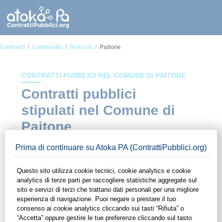
Contratti
Lombardia
Brescia
Paitone
CONTRATTI PUBBLICI NEL COMUNE DI PAITONE
Contratti pubblici
stipulati nel Comune di
Paitone
In questa sezione del sito di ContrattiPubblici.org potrai avere
ad alcuni dei contratti presenti nella piattaforma stipulati
all'interno del Comune di Paitone. Grazie alle funzionalità di
ContrattiPubblici.org potrai monitorare la scadenza dei
contratti pubblici di tuo interesse e programmare la tua attività
commerciale con le Pubbliche Amministrazioni con largo
anticipo. Il servizio di ContrattiPubblici.org offre agli utenti 7
giorni di prova gratuiti per avere l'opportunità di conoscere e
consultare tutti i dati inerenti ai contratti stipulati da una