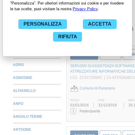
consultare tutti i dati inerenti ai contratti stipulati da una
specifica PA, compresi gli affidamenti diretti.
Monitora alcuni contratti
ACQUAFREDDA
CONTRATTO
SERVIZIO
CON
ADRO
SERVIZIO DI ASSISTENZA SOFTWARE
ATTREZZATURE INFORMATICHE DELL
|
CIG: ZC617D094C
23-AFFIDAMEN
AGNOSINE
Comune di Passirano
ALFIANELLO
INIZIO
FINE
IMP
ANFO
01/01/2016
31/12/2016
26.
1
Partecipante
ANGOLO TERME
ARTOGNE