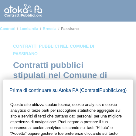
Contratti
Lombardia
Brescia
Passirano
CONTRATTI PUBBLICI NEL COMUNE DI
PASSIRANO
Contratti pubblici
stipulati nel Comune di
Passirano
In questa sezione del sito di ContrattiPubblici.org potrai avere
ad alcuni dei contratti presenti nella piattaforma stipulati
all'interno del Comune di Passirano. Grazie alle funzionalità
di ContrattiPubblici.org potrai monitorare la scadenza dei
contratti pubblici di tuo interesse e programmare la tua attività
commerciale con le Pubbliche Amministrazioni con largo
anticipo. Il servizio di ContrattiPubblici.org offre agli utenti 7
giorni di prova gratuiti per avere l'opportunità di conoscere e