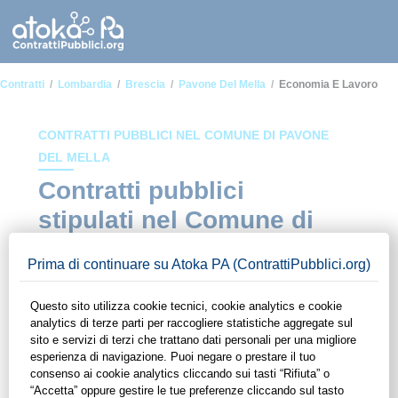
Contratti
Lombardia
Brescia
Pavone Del Mella
Economia E Lavoro
CONTRATTI PUBBLICI NEL COMUNE DI PAVONE
DEL MELLA
Contratti pubblici
stipulati nel Comune di
Pavone del Mella in
ambito Economia e
lavoro
In questa sezione del sito di ContrattiPubblici.org potrai avere
ad alcuni dei contratti presenti nella piattaforma stipulati
all'interno del Comune di Pavone del Mella in ambito
Economia e lavoro. Grazie alle funzionalità di