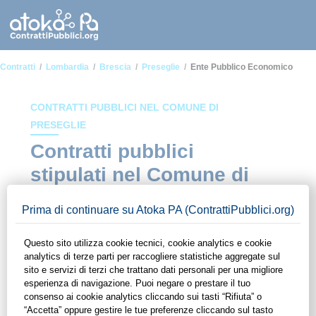
Contratti
Lombardia
Brescia
Preseglie
Ente Pubblico Economico
CONTRATTI PUBBLICI NEL COMUNE DI
PRESEGLIE
Contratti pubblici
stipulati nel Comune di
Preseglie in ambito Ente
pubblico economico
In questa sezione del sito di ContrattiPubblici.org potrai avere
ad alcuni dei contratti presenti nella piattaforma stipulati
all'interno del Comune di Preseglie in ambito Ente pubblico
economico. Grazie alle funzionalità di ContrattiPubblici.org
potrai monitorare la scadenza dei contratti pubblici di tuo
interesse e programmare la tua attività commerciale con le