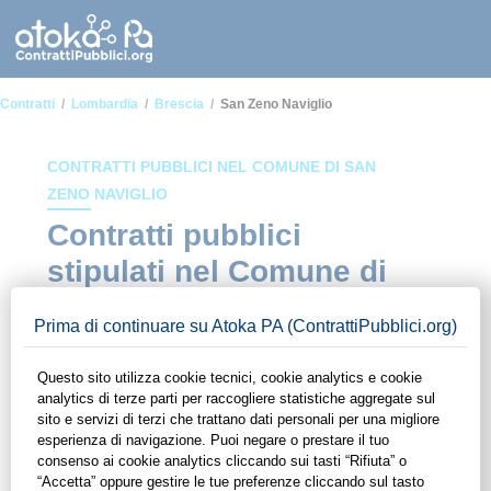
Contratti
Lombardia
Brescia
San Zeno Naviglio
CONTRATTI PUBBLICI NEL COMUNE DI SAN
ZENO NAVIGLIO
Contratti pubblici
stipulati nel Comune di
San Zeno Naviglio
In questa sezione del sito di ContrattiPubblici.org potrai avere
ad alcuni dei contratti presenti nella piattaforma stipulati
all'interno del Comune di San Zeno Naviglio. Grazie alle
funzionalità di ContrattiPubblici.org potrai monitorare la
scadenza dei contratti pubblici di tuo interesse e
programmare la tua attività commerciale con le Pubbliche
Amministrazioni con largo anticipo. Il servizio di
ContrattiPubblici.org offre agli utenti 7 giorni di prova gratuiti