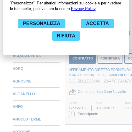
per avere l'opportunità di conoscere e consultare tutti i dati
inerenti ai contratti stipulati da una specifica PA, compresi gli
affidamenti diretti.
Monitora alcuni contratti
ACQUAFREDDA
CONTRATTO
FORNITURA
C
ADRO
AFFIDAMENTO DIRETTO FORNITURA 
MANUTENZIONE DEGLI IMMOBILI COM
|
CIG: ZD11E354A9
23-AFFIDAMEN
AGNOSINE
Comune di San Zeno Naviglio
ALFIANELLO
INIZIO
FINE
IMP
ANFO
17/05/2017
31/12/2017
950
1
Partecipante
ANGOLO TERME
ARTOGNE