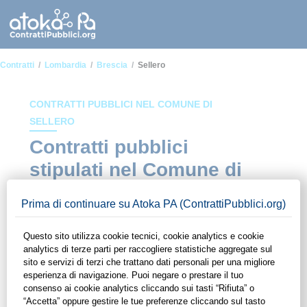
Contratti
Lombardia
Brescia
Sellero
CONTRATTI PUBBLICI NEL COMUNE DI
SELLERO
Contratti pubblici
stipulati nel Comune di
Sellero
In questa sezione del sito di ContrattiPubblici.org potrai avere
ad alcuni dei contratti presenti nella piattaforma stipulati
all'interno del Comune di Sellero. Grazie alle funzionalità di
ContrattiPubblici.org potrai monitorare la scadenza dei
contratti pubblici di tuo interesse e programmare la tua attività
commerciale con le Pubbliche Amministrazioni con largo
anticipo. Il servizio di ContrattiPubblici.org offre agli utenti 7
giorni di prova gratuiti per avere l'opportunità di conoscere e