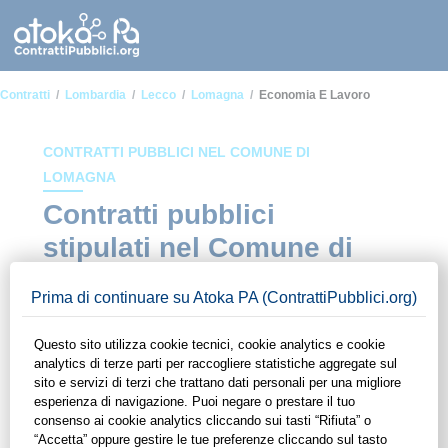
Contratti
Lombardia
Lecco
Lomagna
Economia E Lavoro
CONTRATTI PUBBLICI NEL COMUNE DI
LOMAGNA
Contratti pubblici
stipulati nel Comune di
Lomagna in ambito
Economia e lavoro
In questa sezione del sito di ContrattiPubblici.org potrai avere
ad alcuni dei contratti presenti nella piattaforma stipulati
all'interno del Comune di Lomagna in ambito Economia e
lavoro. Grazie alle funzionalità di ContrattiPubblici.org potrai
monitorare la scadenza dei contratti pubblici di tuo interesse e
programmare la tua attività commerciale con le Pubbliche