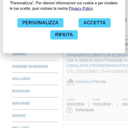
specifica PA, compresi gli affidamenti diretti.
Monitora alcuni contratti
ABBADIA LARIANA
CONTRATTO
SERVIZIO
CON
AIRUNO
AFFIDAMENTO DIRETTO IN ECONOMIA, 
LGS. N. 50/2016, PER ATTIVAZIONE 
COMULATIVA STRAORDINARIA ATTIVI
ANNONE DI BRIANZA
|
CIG: Z2D21F9069
23-AFFIDAMEN
BALLABIO
Comune di Pescate
BARZAGO
INIZIO
FINE
IMP
BARZANÒ
31/01/2018
31/01/2018
156
2
Partecipanti
BARZIO
BELLANO