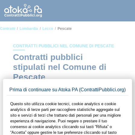
Contratti
Lombardia
Lecco
Pescate
CONTRATTI PUBBLICI NEL COMUNE DI PESCATE
Contratti pubblici
stipulati nel Comune di
Pescate
In questa sezione del sito di ContrattiPubblici.org potrai avere
ad alcuni dei contratti presenti nella piattaforma stipulati
all'interno del Comune di Pescate. Grazie alle funzionalità di
ContrattiPubblici.org potrai monitorare la scadenza dei
contratti pubblici di tuo interesse e programmare la tua attività
commerciale con le Pubbliche Amministrazioni con largo
anticipo. Il servizio di ContrattiPubblici.org offre agli utenti 7
giorni di prova gratuiti per avere l'opportunità di conoscere e
consultare tutti i dati inerenti ai contratti stipulati da una