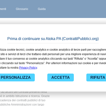
enti
Glossario
Guida
MARIA HOÈ
 stipulati
nta Maria
ruzione e
 ad alcuni dei contratti presenti nella
è in ambito Istruzione e ricerca. Grazie
scadenza dei contratti pubblici di tuo
ubbliche Amministrazioni con largo