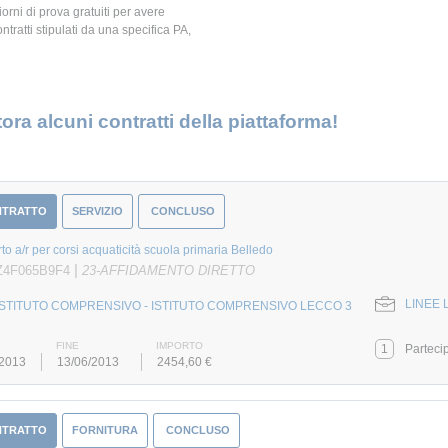
giorni di prova gratuiti per avere
ontratti stipulati da una specifica PA,
ora alcuni contratti della piattaforma!
NTRATTO
SERVIZIO
CONCLUSO
rto a/r per corsi acquaticità scuola primaria Belledo
|
Z4F065B9F4
23-AFFIDAMENTO DIRETTO
LINEE 
ISTITUTO COMPRENSIVO - ISTITUTO COMPRENSIVO LECCO 3
FINE
IMPORTO
1
Parteci
/2013
13/06/2013
2454,60 €
NTRATTO
FORNITURA
CONCLUSO