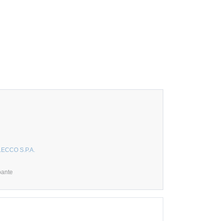
LECCO S.P.A.
pante