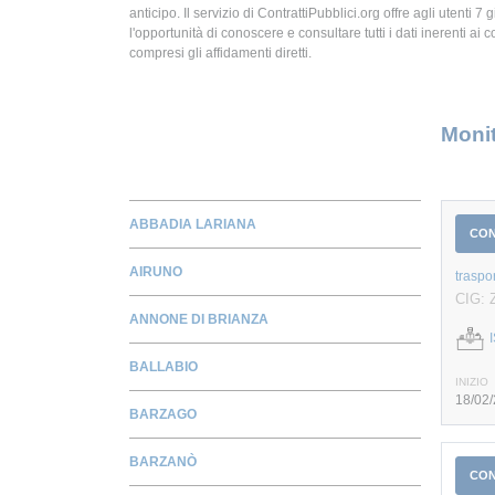
anticipo. Il servizio di ContrattiPubblici.org offre agli utenti 7 
l'opportunità di conoscere e consultare tutti i dati inerenti ai c
compresi gli affidamenti diretti.
Monit
ABBADIA LARIANA
CO
AIRUNO
traspo
CIG: 
ANNONE DI BRIANZA
BALLABIO
INIZIO
18/02
BARZAGO
BARZANÒ
CO