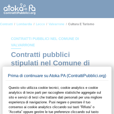
Contratti
Lombardia
Lecco
Valvarrone
Cultura E Turismo
CONTRATTI PUBBLICI NEL COMUNE DI
VALVARRONE
Contratti pubblici
stipulati nel Comune di
Valvarrone in ambito
Cultura e turismo
In questa sezione del sito di ContrattiPubblici.org potrai avere
ad alcuni dei contratti presenti nella piattaforma stipulati
all'interno del Comune di Valvarrone in ambito Cultura e
turismo. Grazie alle funzionalità di ContrattiPubblici.org potrai
monitorare la scadenza dei contratti pubblici di tuo interesse e
programmare la tua attività commerciale con le Pubbliche