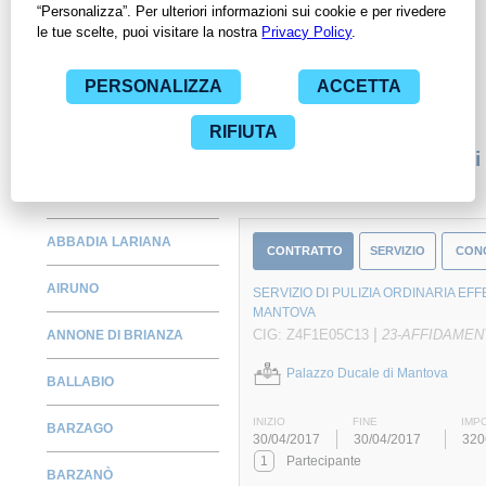
Amministrazioni con largo anticipo. Il servizio di
ContrattiPubblici.org offre agli utenti 7 giorni di prova gratuiti
per avere l'opportunità di conoscere e consultare tutti i dati
inerenti ai contratti stipulati da una specifica PA, compresi gli
affidamenti diretti.
Monitora alcuni contratti
ABBADIA LARIANA
CONTRATTO
SERVIZIO
CON
AIRUNO
SERVIZIO DI PULIZIA ORDINARIA E
MANTOVA
|
CIG: Z4F1E05C13
23-AFFIDAMEN
ANNONE DI BRIANZA
Palazzo Ducale di Mantova
BALLABIO
INIZIO
FINE
IMP
BARZAGO
30/04/2017
30/04/2017
320
1
Partecipante
BARZANÒ