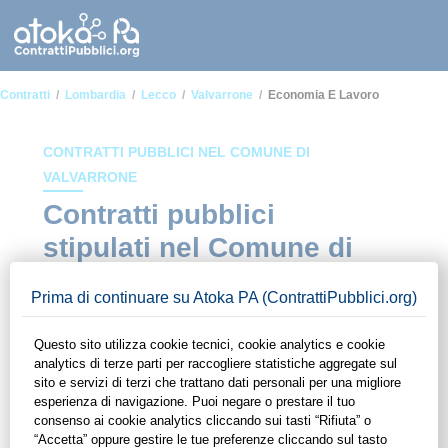
Contratti
Lombardia
Lecco
Valvarrone
Economia E Lavoro
CONTRATTI PUBBLICI NEL COMUNE DI
VALVARRONE
Contratti pubblici
stipulati nel Comune di
Valvarrone in ambito
Economia e lavoro
In questa sezione del sito di ContrattiPubblici.org potrai avere
ad alcuni dei contratti presenti nella piattaforma stipulati
all'interno del Comune di Valvarrone in ambito Economia e
lavoro. Grazie alle funzionalità di ContrattiPubblici.org potrai
monitorare la scadenza dei contratti pubblici di tuo interesse e
programmare la tua attività commerciale con le Pubbliche