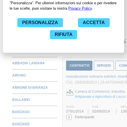
Amministrazioni con largo anticipo. Il servizio di
ContrattiPubblici.org offre agli utenti 7 giorni di prova gratuiti
per avere l'opportunità di conoscere e consultare tutti i dati
inerenti ai contratti stipulati da una specifica PA, compresi gli
affidamenti diretti.
Monitora alcuni contratti
ABBADIA LARIANA
CONTRATTO
SERVIZIO
CON
AIRUNO
manutenzione ordinaria estintori, idranti
|
CIG: ZBB0D82913
23-AFFIDAMEN
ANNONE DI BRIANZA
Camera di Commercio, Industria,
Artigianato e Agricoltura di Lecco
BALLABIO
INIZIO
FINE
IMP
27/01/2014
02/09/2014
139
BARZAGO
1
Partecipante
BARZANÒ