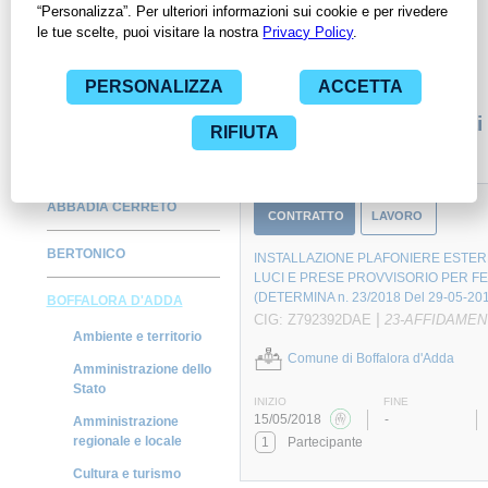
per avere l'opportunità di conoscere e consultare tutti i dati
inerenti ai contratti stipulati da una specifica PA, compresi gli
affidamenti diretti.
Monitora alcuni contratti
ABBADIA CERRETO
CONTRATTO
LAVORO
BERTONICO
INSTALLAZIONE PLAFONIERE ESTER
LUCI E PRESE PROVVISORIO PER FE
(DETERMINA n. 23/2018 Del 29-05-20
BOFFALORA D'ADDA
|
CIG: Z792392DAE
23-AFFIDAMEN
Ambiente e territorio
Comune di Boffalora d'Adda
Amministrazione dello
Stato
INIZIO
FINE
15/05/2018
-
Amministrazione
regionale e locale
1
Partecipante
Cultura e turismo