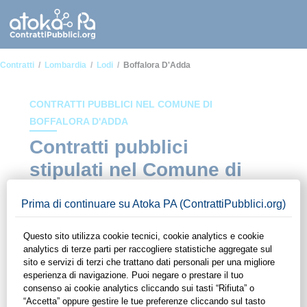
Contratti
Lombardia
Lodi
Boffalora D'Adda
CONTRATTI PUBBLICI NEL COMUNE DI
BOFFALORA D'ADDA
Contratti pubblici
stipulati nel Comune di
Boffalora d'Adda
In questa sezione del sito di ContrattiPubblici.org potrai avere
ad alcuni dei contratti presenti nella piattaforma stipulati
all'interno del Comune di Boffalora d'Adda. Grazie alle
funzionalità di ContrattiPubblici.org potrai monitorare la
scadenza dei contratti pubblici di tuo interesse e
programmare la tua attività commerciale con le Pubbliche
Amministrazioni con largo anticipo. Il servizio di
ContrattiPubblici.org offre agli utenti 7 giorni di prova gratuiti