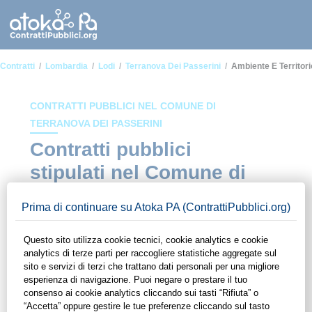
Contratti
Lombardia
Lodi
Terranova Dei Passerini
Ambiente E Territori
CONTRATTI PUBBLICI NEL COMUNE DI
TERRANOVA DEI PASSERINI
Contratti pubblici
stipulati nel Comune di
Terranova dei Passerini
in ambito Ambiente e
territorio
In questa sezione del sito di ContrattiPubblici.org potrai avere
ad alcuni dei contratti presenti nella piattaforma stipulati
all'interno del Comune di Terranova dei Passerini in ambito
Ambiente e territorio. Grazie alle funzionalità di