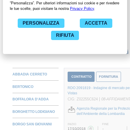
ContrattiPubblici.org potrai monitorare la scadenza dei
contratti pubblici di tuo interesse e programmare la tua attività
commerciale con le Pubbliche Amministrazioni con largo
anticipo. Il servizio di ContrattiPubblici.org offre agli utenti 7
giorni di prova gratuiti per avere l'opportunità di conoscere e
consultare tutti i dati inerenti ai contratti stipulati da una
specifica PA, compresi gli affidamenti diretti.
Monitora alcuni contratti
ABBADIA CERRETO
CONTRATTO
FORNITURA
BERTONICO
RDO 2091819 - Indagine di mercato per
Vistas
|
CIG: Z02255C624
08-AFFIDAMENT
BOFFALORA D'ADDA
Agenzia Regionale per la Protezi
BORGHETTO LODIGIANO
dell'Ambiente della Lombardia
BORGO SAN GIOVANNI
INIZIO
FINE
17/10/2018
-