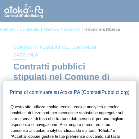
Contratti
Lombardia
Mantova
Gazzuolo
Istruzione E Ricerca
CONTRATTI PUBBLICI NEL COMUNE DI
GAZZUOLO
Contratti pubblici
stipulati nel Comune di
Gazzuolo in ambito
Istruzione e ricerca
In questa sezione del sito di ContrattiPubblici.org potrai avere
ad alcuni dei contratti presenti nella piattaforma stipulati
all'interno del Comune di Gazzuolo in ambito Istruzione e
ricerca. Grazie alle funzionalità di ContrattiPubblici.org potrai
monitorare la scadenza dei contratti pubblici di tuo interesse e
programmare la tua attività commerciale con le Pubbliche