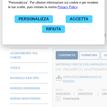
Amministrazioni con largo anticipo. Il servizio di
ContrattiPubblici.org offre agli utenti 7 giorni di prova gratuiti
per avere l'opportunità di conoscere e consultare tutti i dati
inerenti ai contratti stipulati da una specifica PA, compresi gli
affidamenti diretti.
Monitora alcuni contratti
ACQUANEGRA SUL
CONTRATTO
FORNITURA
C
CHIESE
MATERIALE PER SCUOLA INFANZIA RI
ASOLA
|
CIG: Z9612DBF71
23-AFFIDAMEN
ISTITUTO COMPRENSIVO DI
BAGNOLO SAN VITO
RODIGO
BORGOCARBONARA
INIZIO
FINE
IMP
31/01/2015
20/02/2015
190
BORGO MANTOVANO
1
Partecipante