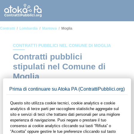
Contratti
Lombardia
Mantova
Moglia
CONTRATTI PUBBLICI NEL COMUNE DI MOGLIA
Contratti pubblici
stipulati nel Comune di
Moglia
In questa sezione del sito di ContrattiPubblici.org potrai avere
ad alcuni dei contratti presenti nella piattaforma stipulati
all'interno del Comune di Moglia. Grazie alle funzionalità di
ContrattiPubblici.org potrai monitorare la scadenza dei
contratti pubblici di tuo interesse e programmare la tua attività
commerciale con le Pubbliche Amministrazioni con largo
anticipo. Il servizio di ContrattiPubblici.org offre agli utenti 7
giorni di prova gratuiti per avere l'opportunità di conoscere e
consultare tutti i dati inerenti ai contratti stipulati da una