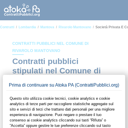
Contratti
Lombardia
Mantova
Rivarolo Mantovano
Società Privata E C
CONTRATTI PUBBLICI NEL COMUNE DI
RIVAROLO MANTOVANO
Contratti pubblici
stipulati nel Comune di
Rivarolo Mantovano in
ambito Società privata e
cooperazione fra
imprese
In questa sezione del sito di ContrattiPubblici.org potrai avere
ad alcuni dei contratti presenti nella piattaforma stipulati
all'interno del Comune di Rivarolo Mantovano in ambito