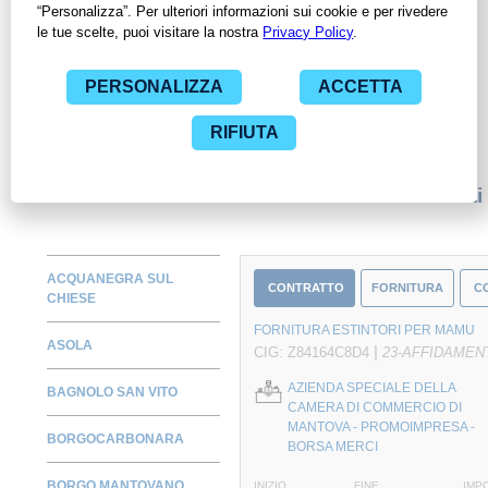
ContrattiPubblici.org potrai monitorare la scadenza dei
contratti pubblici di tuo interesse e programmare la tua attività
commerciale con le Pubbliche Amministrazioni con largo
anticipo. Il servizio di ContrattiPubblici.org offre agli utenti 7
giorni di prova gratuiti per avere l'opportunità di conoscere e
consultare tutti i dati inerenti ai contratti stipulati da una
specifica PA, compresi gli affidamenti diretti.
Monitora alcuni contratti
ACQUANEGRA SUL
CONTRATTO
FORNITURA
C
CHIESE
FORNITURA ESTINTORI PER MAMU
ASOLA
|
CIG: Z84164C8D4
23-AFFIDAMEN
AZIENDA SPECIALE DELLA
BAGNOLO SAN VITO
CAMERA DI COMMERCIO DI
MANTOVA - PROMOIMPRESA -
BORGOCARBONARA
BORSA MERCI
BORGO MANTOVANO
INIZIO
FINE
IMP