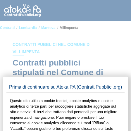
Contratti
Lombardia
Mantova
Villimpenta
CONTRATTI PUBBLICI NEL COMUNE DI
VILLIMPENTA
Contratti pubblici
stipulati nel Comune di
Villimpenta
In questa sezione del sito di ContrattiPubblici.org potrai avere
ad alcuni dei contratti presenti nella piattaforma stipulati
all'interno del Comune di Villimpenta. Grazie alle funzionalità
di ContrattiPubblici.org potrai monitorare la scadenza dei
contratti pubblici di tuo interesse e programmare la tua attività
commerciale con le Pubbliche Amministrazioni con largo
anticipo. Il servizio di ContrattiPubblici.org offre agli utenti 7
giorni di prova gratuiti per avere l'opportunità di conoscere e