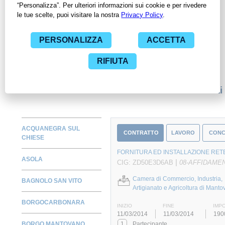
ContrattiPubblici.org potrai monitorare la scadenza dei
contratti pubblici di tuo interesse e programmare la tua attività
commerciale con le Pubbliche Amministrazioni con largo
anticipo. Il servizio di ContrattiPubblici.org offre agli utenti 7
giorni di prova gratuiti per avere l'opportunità di conoscere e
consultare tutti i dati inerenti ai contratti stipulati da una
specifica PA, compresi gli affidamenti diretti.
Monitora alcuni contratti
ACQUANEGRA SUL
CONTRATTO
LAVORO
CONC
CHIESE
FORNITURA ED INSTALLAZIONE RETE
ASOLA
|
CIG: ZD50E3D6AB
08-AFFIDAMEN
Camera di Commercio, Industria,
BAGNOLO SAN VITO
Artigianato e Agricoltura di Manto
BORGOCARBONARA
INIZIO
FINE
IMP
11/03/2014
11/03/2014
190
BORGO MANTOVANO
1
Partecipante