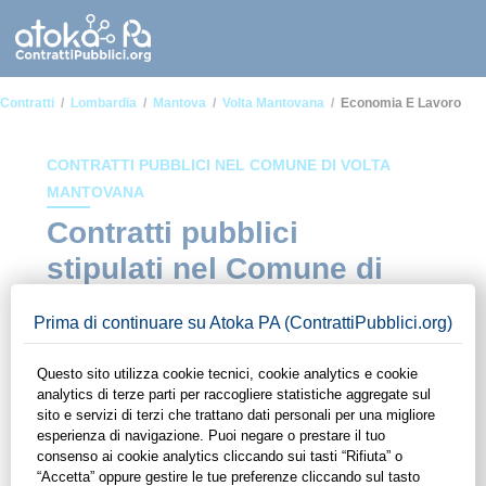
Contratti
Lombardia
Mantova
Volta Mantovana
Economia E Lavoro
CONTRATTI PUBBLICI NEL COMUNE DI VOLTA
MANTOVANA
Contratti pubblici
stipulati nel Comune di
Volta Mantovana in
ambito Economia e
lavoro
In questa sezione del sito di ContrattiPubblici.org potrai avere
ad alcuni dei contratti presenti nella piattaforma stipulati
all'interno del Comune di Volta Mantovana in ambito
Economia e lavoro. Grazie alle funzionalità di