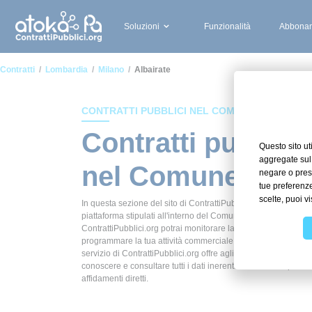
Soluzioni
Funzionalità
Abbonam
Contratti
Lombardia
Milano
Albairate
CONTRATTI PUBBLICI NEL COMUNE DI ALBAIR
Contratti pubblici
nel Comune di Al
In questa sezione del sito di ContrattiPubblici.org potrai avere
piattaforma stipulati all'interno del Comune di Albairate. Grazi
ContrattiPubblici.org potrai monitorare la scadenza dei contrat
programmare la tua attività commerciale con le Pubbliche Ammi
servizio di ContrattiPubblici.org offre agli utenti 7 giorni di pr
conoscere e consultare tutti i dati inerenti ai contratti stipula
affidamenti diretti.