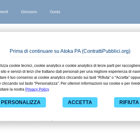
enti
Glossario
Guida
ATE
 stipulati
bairate
 ad alcuni dei contratti presenti nella
e alle funzionalità di
ti pubblici di tuo interesse e
nistrazioni con largo anticipo. Il
ova gratuiti per avere l'opportunità di
ti da una specifica PA, compresi gli