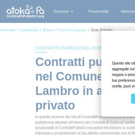
Soluzioni
Funzionalità
Abbonam
Contratti
Lombardia
Milano
Cerro Al Lambro
Ente Privato
CONTRATTI PUBBLICI NEL COMUNE DI CERRO
Contratti pubblici
nel Comune di Ce
Lambro in ambito
privato
In questa sezione del sito di ContrattiPubblici.org potrai avere
piattaforma stipulati all'interno del Comune di Cerro al Lambr
funzionalità di ContrattiPubblici.org potrai monitorare la scade
interesse e programmare la tua attività commerciale con le P