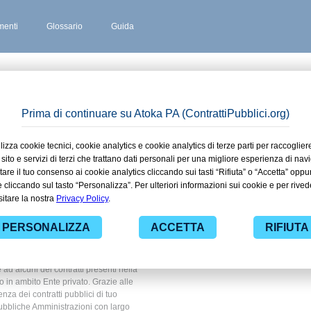
enti
Glossario
Guida
 AL LAMBRO
 stipulati
rro al
 Ente
 ad alcuni dei contratti presenti nella
o in ambito Ente privato. Grazie alle
nza dei contratti pubblici di tuo
ubbliche Amministrazioni con largo