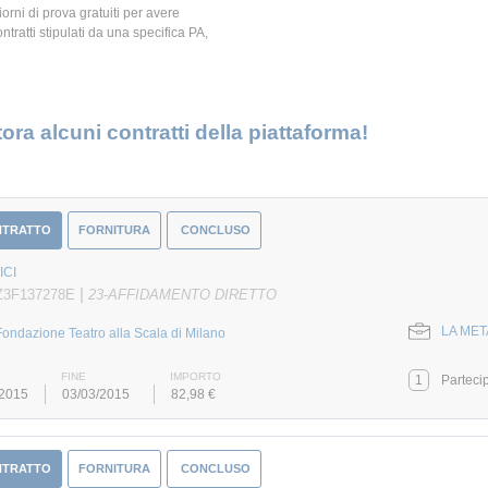
giorni di prova gratuiti per avere
ontratti stipulati da una specifica PA,
ora alcuni contratti della piattaforma!
NTRATTO
FORNITURA
CONCLUSO
ICI
|
Z3F137278E
23-AFFIDAMENTO DIRETTO
LA META
Fondazione Teatro alla Scala di Milano
FINE
IMPORTO
1
Parteci
/2015
03/03/2015
82,98 €
NTRATTO
FORNITURA
CONCLUSO