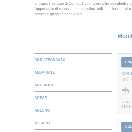
anticipo. Il servizio di ContrattiPubblici.org offre agli utenti 7 
l'opportunità di conoscere e consultare tutti i dati inerenti ai c
compresi gli affidamenti diretti.
Monit
ABBIATEGRASSO
CO
ALBAIRATE
CORN
CIG: 
ARCONATE
ARESE
INIZIO
03/03
ARLUNO
ASSAGO
CO