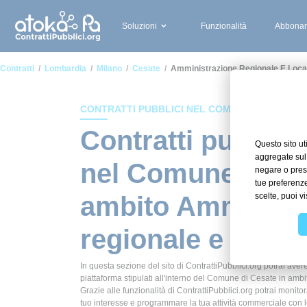
Soluzioni
Funzionalità
Abbonam
Contratti
Lombardia
Milano
Cesate
Amministrazione Regionale E Loca
CONTRATTI PUBBLICI NEL COMUNE DI CESATE
Contratti pubblici
nel Comune di Ce
ambito Amminist
regionale e local
In questa sezione del sito di ContrattiPubblici.org potrai avere
piattaforma stipulati all'interno del Comune di Cesate in amb
Grazie alle funzionalità di ContrattiPubblici.org potrai monitor
tuo interesse e programmare la tua attività commerciale con 