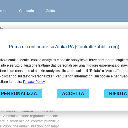
enti
Glossario
Guida
le
 stipulati
sate in
razione
e
 ad alcuni dei contratti presenti nella
ito Amministrazione regionale e locale.
are la scadenza dei contratti pubblici di
le Pubbliche Amministrazioni con largo