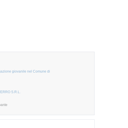
regazione giovanile nel Comune di
ERRO S.R.L.
pante