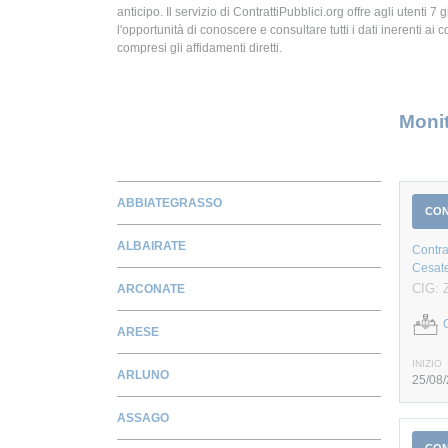
anticipo. Il servizio di ContrattiPubblici.org offre agli utenti 7 
l'opportunità di conoscere e consultare tutti i dati inerenti ai c
compresi gli affidamenti diretti.
Monit
ABBIATEGRASSO
CO
ALBAIRATE
Contra
Cesate 
CIG: 
ARCONATE
ARESE
INIZIO
ARLUNO
25/08
ASSAGO