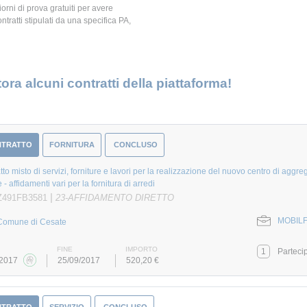
giorni di prova gratuiti per avere
ontratti stipulati da una specifica PA,
ora alcuni contratti della piattaforma!
NTRATTO
FORNITURA
CONCLUSO
tto misto di servizi, forniture e lavori per la realizzazione del nuovo centro di agg
- affidamenti vari per la fornitura di arredi
|
Z491FB3581
23-AFFIDAMENTO DIRETTO
MOBILF
Comune di Cesate
FINE
IMPORTO
1
Parteci
/2017
25/09/2017
520,20 €