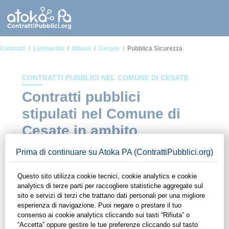
Contratti
Lombardia
Milano
Cesate
Pubblica Sicurezza
CONTRATTI PUBBLICI NEL COMUNE DI CESATE
Contratti pubblici
stipulati nel Comune di
Cesate in ambito
Pubblica sicurezza
In questa sezione del sito di ContrattiPubblici.org potrai avere
ad alcuni dei contratti presenti nella piattaforma stipulati
all'interno del Comune di Cesate in ambito Pubblica
sicurezza. Grazie alle funzionalità di ContrattiPubblici.org
potrai monitorare la scadenza dei contratti pubblici di tuo
interesse e programmare la tua attività commerciale con le
Pubbliche Amministrazioni con largo anticipo. Il servizio di
ContrattiPubblici.org offre agli utenti 7 giorni di prova gratuiti