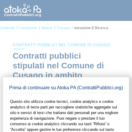
Contratti
Lombardia
Milano
Cusago
Istruzione E Ricerca
CONTRATTI PUBBLICI NEL COMUNE DI CUSAGO
Contratti pubblici
stipulati nel Comune di
Cusago in ambito
Istruzione e ricerca
In questa sezione del sito di ContrattiPubblici.org potrai avere
ad alcuni dei contratti presenti nella piattaforma stipulati
all'interno del Comune di Cusago in ambito Istruzione e
ricerca. Grazie alle funzionalità di ContrattiPubblici.org potrai
monitorare la scadenza dei contratti pubblici di tuo interesse e
programmare la tua attività commerciale con le Pubbliche
Amministrazioni con largo anticipo. Il servizio di
ContrattiPubblici.org offre agli utenti 7 giorni di prova gratuiti