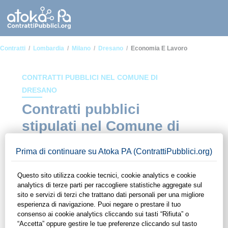
Contratti
Lombardia
Milano
Dresano
Economia E Lavoro
CONTRATTI PUBBLICI NEL COMUNE DI
DRESANO
Contratti pubblici
stipulati nel Comune di
Dresano in ambito
Economia e lavoro
In questa sezione del sito di ContrattiPubblici.org potrai avere
ad alcuni dei contratti presenti nella piattaforma stipulati
all'interno del Comune di Dresano in ambito Economia e
lavoro. Grazie alle funzionalità di ContrattiPubblici.org potrai
monitorare la scadenza dei contratti pubblici di tuo interesse e
programmare la tua attività commerciale con le Pubbliche