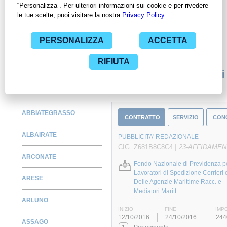
Amministrazioni con largo anticipo. Il servizio di
ContrattiPubblici.org offre agli utenti 7 giorni di prova gratuiti
per avere l'opportunità di conoscere e consultare tutti i dati
inerenti ai contratti stipulati da una specifica PA, compresi gli
affidamenti diretti.
Monitora alcuni contratti
ABBIATEGRASSO
CONTRATTO
SERVIZIO
CON
ALBAIRATE
PUBBLICITA' REDAZIONALE
|
CIG: Z681B8C8C4
23-AFFIDAMEN
ARCONATE
Fondo Nazionale di Previdenza pe
Lavoratori di Spedizione Corrieri 
ARESE
Delle Agenzie Marittime Racc. e
Mediatori Maritt.
ARLUNO
INIZIO
FINE
IMP
12/10/2016
24/10/2016
244
ASSAGO