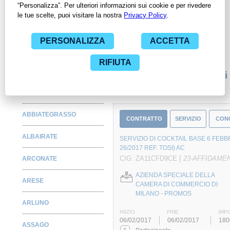
Pubbliche Amministrazioni con largo anticipo. Il servizio di
ContrattiPubblici.org offre agli utenti 7 giorni di prova gratuiti
per avere l'opportunità di conoscere e consultare tutti i dati
inerenti ai contratti stipulati da una specifica PA, compresi gli
affidamenti diretti.
Monitora alcuni contratti
ABBIATEGRASSO
CONTRATTO
SERVIZIO
CON
ALBAIRATE
SERVIZIO DI COCKTAIL BASE 6 FEB
26/2017 REF. TOSI) AC
|
CIG: ZA11CFD9CE
23-AFFIDAME
ARCONATE
AZIENDA SPECIALE DELLA
ARESE
CAMERA DI COMMERCIO DI
MILANO - PROMOS
ARLUNO
INIZIO
FINE
IMP
06/02/2017
06/02/2017
180
ASSAGO