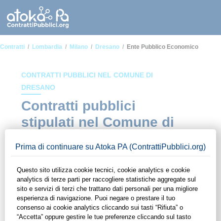
Contratti
Lombardia
Milano
Dresano
Ente Pubblico Economico
CONTRATTI PUBBLICI NEL COMUNE DI
DRESANO
Contratti pubblici
stipulati nel Comune di
Dresano in ambito Ente
pubblico economico
In questa sezione del sito di ContrattiPubblici.org potrai avere
ad alcuni dei contratti presenti nella piattaforma stipulati
all'interno del Comune di Dresano in ambito Ente pubblico
economico. Grazie alle funzionalità di ContrattiPubblici.org
potrai monitorare la scadenza dei contratti pubblici di tuo
interesse e programmare la tua attività commerciale con le