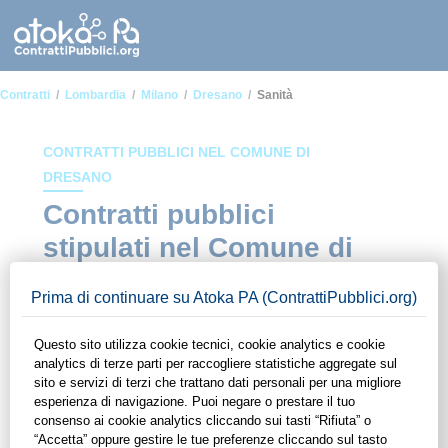
Contratti
Lombardia
Milano
Dresano
Sanità
CONTRATTI PUBBLICI NEL COMUNE DI
DRESANO
Contratti pubblici
stipulati nel Comune di
Dresano in ambito
Sanità
In questa sezione del sito di ContrattiPubblici.org potrai avere
ad alcuni dei contratti presenti nella piattaforma stipulati
all'interno del Comune di Dresano in ambito Sanità. Grazie
alle funzionalità di ContrattiPubblici.org potrai monitorare la
scadenza dei contratti pubblici di tuo interesse e
programmare la tua attività commerciale con le Pubbliche