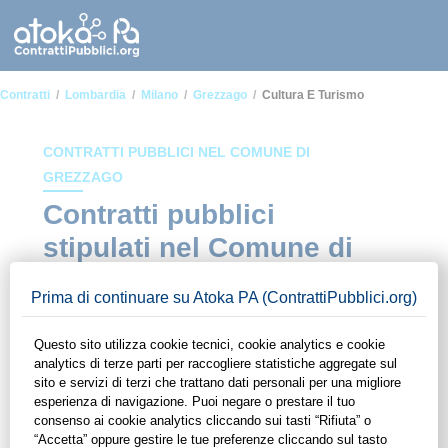
Contratti
Lombardia
Milano
Grezzago
Cultura E Turismo
CONTRATTI PUBBLICI NEL COMUNE DI
GREZZAGO
Contratti pubblici
stipulati nel Comune di
Grezzago in ambito
Cultura e turismo
In questa sezione del sito di ContrattiPubblici.org potrai avere
ad alcuni dei contratti presenti nella piattaforma stipulati
all'interno del Comune di Grezzago in ambito Cultura e
turismo. Grazie alle funzionalità di ContrattiPubblici.org potrai
monitorare la scadenza dei contratti pubblici di tuo interesse e
programmare la tua attività commerciale con le Pubbliche