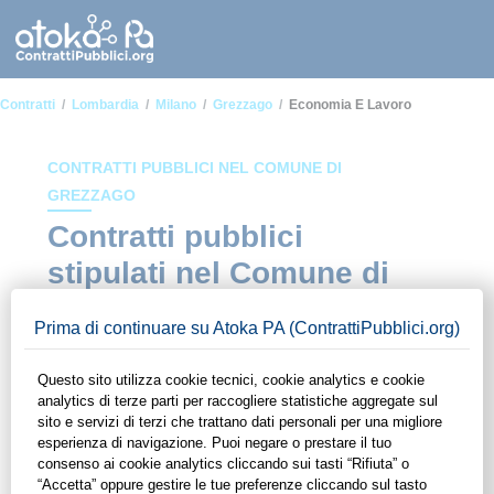
Contratti
Lombardia
Milano
Grezzago
Economia E Lavoro
CONTRATTI PUBBLICI NEL COMUNE DI
GREZZAGO
Contratti pubblici
stipulati nel Comune di
Grezzago in ambito
Economia e lavoro
In questa sezione del sito di ContrattiPubblici.org potrai avere
ad alcuni dei contratti presenti nella piattaforma stipulati
all'interno del Comune di Grezzago in ambito Economia e
lavoro. Grazie alle funzionalità di ContrattiPubblici.org potrai
monitorare la scadenza dei contratti pubblici di tuo interesse e
programmare la tua attività commerciale con le Pubbliche