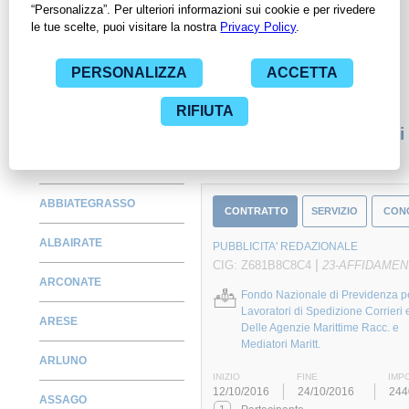
Amministrazioni con largo anticipo. Il servizio di
ContrattiPubblici.org offre agli utenti 7 giorni di prova gratuiti
per avere l'opportunità di conoscere e consultare tutti i dati
inerenti ai contratti stipulati da una specifica PA, compresi gli
affidamenti diretti.
Monitora alcuni contratti
ABBIATEGRASSO
CONTRATTO
SERVIZIO
CON
ALBAIRATE
PUBBLICITA' REDAZIONALE
|
CIG: Z681B8C8C4
23-AFFIDAMEN
ARCONATE
Fondo Nazionale di Previdenza pe
Lavoratori di Spedizione Corrieri 
ARESE
Delle Agenzie Marittime Racc. e
Mediatori Maritt.
ARLUNO
INIZIO
FINE
IMP
12/10/2016
24/10/2016
244
ASSAGO