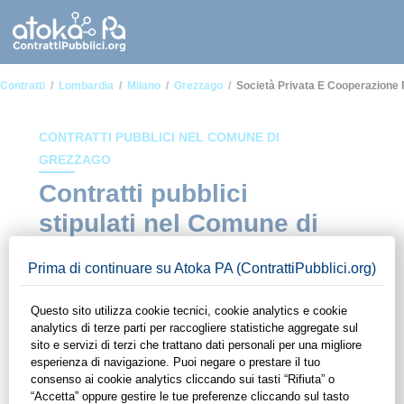
Contratti
Lombardia
Milano
Grezzago
Società Privata E Cooperazione 
CONTRATTI PUBBLICI NEL COMUNE DI
GREZZAGO
Contratti pubblici
stipulati nel Comune di
Grezzago in ambito
Società privata e
cooperazione fra
imprese
In questa sezione del sito di ContrattiPubblici.org potrai avere
ad alcuni dei contratti presenti nella piattaforma stipulati
all'interno del Comune di Grezzago in ambito Società privata