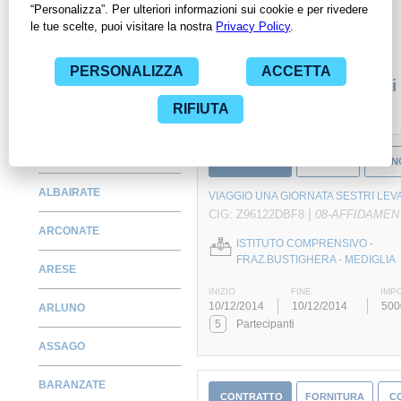
consultare tutti i dati inerenti ai contratti stipulati da una
specifica PA, compresi gli affidamenti diretti.
Monitora alcuni contratti
ABBIATEGRASSO
CONTRATTO
SERVIZIO
CON
ALBAIRATE
VIAGGIO UNA GIORNATA SESTRI LEV
|
CIG: Z96122DBF8
08-AFFIDAMEN
ARCONATE
ISTITUTO COMPRENSIVO -
FRAZ.BUSTIGHERA - MEDIGLIA
ARESE
INIZIO
FINE
IMP
10/12/2014
10/12/2014
500
ARLUNO
5
Partecipanti
ASSAGO
BARANZATE
CONTRATTO
FORNITURA
C