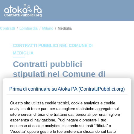
Contratti
Lombardia
Milano
Mediglia
CONTRATTI PUBBLICI NEL COMUNE DI
MEDIGLIA
Contratti pubblici
stipulati nel Comune di
Mediglia
In questa sezione del sito di ContrattiPubblici.org potrai avere
ad alcuni dei contratti presenti nella piattaforma stipulati
all'interno del Comune di Mediglia. Grazie alle funzionalità di
ContrattiPubblici.org potrai monitorare la scadenza dei
contratti pubblici di tuo interesse e programmare la tua attività
commerciale con le Pubbliche Amministrazioni con largo
anticipo. Il servizio di ContrattiPubblici.org offre agli utenti 7
giorni di prova gratuiti per avere l'opportunità di conoscere e