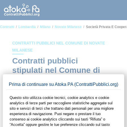
Contratti
Lombardia
Milano
Novate Milanese
Società Privata E Cooper
CONTRATTI PUBBLICI NEL COMUNE DI NOVATE
MILANESE
Contratti pubblici
stipulati nel Comune di
Novate Milanese in
ambito Società privata e
cooperazione fra
imprese
In questa sezione del sito di ContrattiPubblici.org potrai avere
ad alcuni dei contratti presenti nella piattaforma stipulati
all'interno del Comune di Novate Milanese in ambito Società