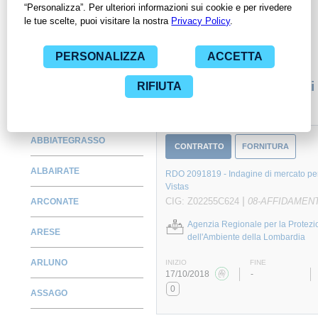
per avere l'opportunità di conoscere e consultare tutti i dati
inerenti ai contratti stipulati da una specifica PA, compresi gli
affidamenti diretti.
Monitora alcuni contratti
ABBIATEGRASSO
CONTRATTO
FORNITURA
ALBAIRATE
RDO 2091819 - Indagine di mercato per
Vistas
|
CIG: Z02255C624
08-AFFIDAMENT
ARCONATE
Agenzia Regionale per la Protezi
ARESE
dell'Ambiente della Lombardia
ARLUNO
INIZIO
FINE
17/10/2018
-
0
ASSAGO