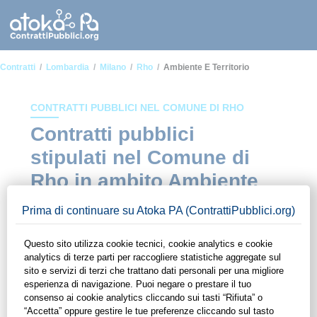
Contratti
Lombardia
Milano
Rho
Ambiente E Territorio
CONTRATTI PUBBLICI NEL COMUNE DI RHO
Contratti pubblici
stipulati nel Comune di
Rho in ambito Ambiente
e territorio
In questa sezione del sito di ContrattiPubblici.org potrai avere
ad alcuni dei contratti presenti nella piattaforma stipulati
all'interno del Comune di Rho in ambito Ambiente e territorio.
Grazie alle funzionalità di ContrattiPubblici.org potrai
monitorare la scadenza dei contratti pubblici di tuo interesse e
programmare la tua attività commerciale con le Pubbliche
Amministrazioni con largo anticipo. Il servizio di
ContrattiPubblici.org offre agli utenti 7 giorni di prova gratuiti