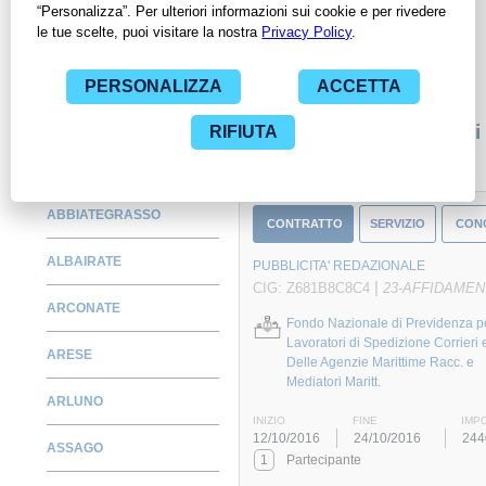
per avere l'opportunità di conoscere e consultare tutti i dati
inerenti ai contratti stipulati da una specifica PA, compresi gli
affidamenti diretti.
Monitora alcuni contratti
ABBIATEGRASSO
CONTRATTO
SERVIZIO
CON
ALBAIRATE
PUBBLICITA' REDAZIONALE
|
CIG: Z681B8C8C4
23-AFFIDAMEN
ARCONATE
Fondo Nazionale di Previdenza pe
Lavoratori di Spedizione Corrieri 
ARESE
Delle Agenzie Marittime Racc. e
Mediatori Maritt.
ARLUNO
INIZIO
FINE
IMP
12/10/2016
24/10/2016
244
ASSAGO
1
Partecipante