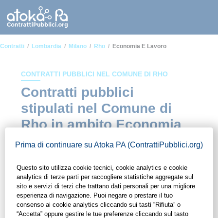
Contratti
Lombardia
Milano
Rho
Economia E Lavoro
CONTRATTI PUBBLICI NEL COMUNE DI RHO
Contratti pubblici
stipulati nel Comune di
Rho in ambito Economia
e lavoro
In questa sezione del sito di ContrattiPubblici.org potrai avere
ad alcuni dei contratti presenti nella piattaforma stipulati
all'interno del Comune di Rho in ambito Economia e lavoro.
Grazie alle funzionalità di ContrattiPubblici.org potrai
monitorare la scadenza dei contratti pubblici di tuo interesse e
programmare la tua attività commerciale con le Pubbliche
Amministrazioni con largo anticipo. Il servizio di
ContrattiPubblici.org offre agli utenti 7 giorni di prova gratuiti