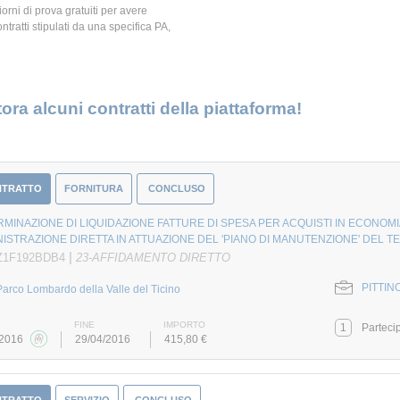
giorni di prova gratuiti per avere
ontratti stipulati da una specifica PA,
ora alcuni contratti della piattaforma!
NTRATTO
FORNITURA
CONCLUSO
MINAZIONE DI LIQUIDAZIONE FATTURE DI SPESA PER ACQUISTI IN ECONOMIA
ISTRAZIONE DIRETTA IN ATTUAZIONE DEL 'PIANO DI MANUTENZIONE' DEL T
|
 Z1F192BDB4
23-AFFIDAMENTO DIRETTO
PITTINO
Parco Lombardo della Valle del Ticino
FINE
IMPORTO
1
Parteci
/2016
29/04/2016
415,80 €