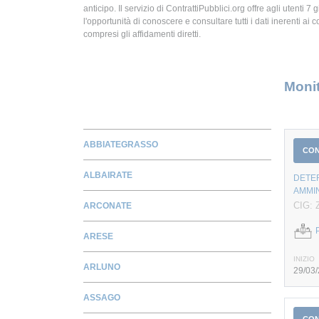
anticipo. Il servizio di ContrattiPubblici.org offre agli utenti 7 
l'opportunità di conoscere e consultare tutti i dati inerenti ai c
compresi gli affidamenti diretti.
Monit
ABBIATEGRASSO
CO
ALBAIRATE
DETER
AMMIN
CIG:
ARCONATE
ARESE
INIZIO
ARLUNO
29/03
ASSAGO