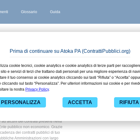
enti
Glossario
Guida
 stipulati
o in
lico non
 ad alcuni dei contratti presenti nella
o Ente pubblico non economico. Grazie
scadenza dei contratti pubblici di tuo
ubbliche Amministrazioni con largo