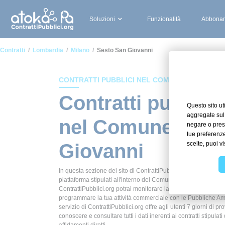
Soluzioni
Funzionalità
Abbonam
Contratti
Lombardia
Milano
Sesto San Giovanni
CONTRATTI PUBBLICI NEL COMUNE DI SESTO 
Contratti pubblici
nel Comune di S
Giovanni
In questa sezione del sito di ContrattiPubblici.org potrai avere
piattaforma stipulati all'interno del Comune di Sesto San Giov
ContrattiPubblici.org potrai monitorare la scadenza dei contrat
programmare la tua attività commerciale con le Pubbliche Ammi
servizio di ContrattiPubblici.org offre agli utenti 7 giorni di pr
conoscere e consultare tutti i dati inerenti ai contratti stipula
affidamenti diretti.