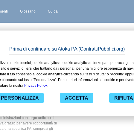
enti
Glossario
Guida
SAN GIOVANNI
 stipulati
esto San
 ad alcuni dei contratti presenti nella
anni. Grazie alle funzionalità di
ti pubblici di tuo interesse e
nistrazioni con largo anticipo. Il
ova gratuiti per avere l'opportunità di
ti da una specifica PA, compresi gli