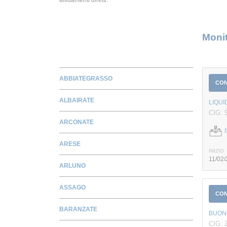
Monit
ABBIATEGRASSO
CO
ALBAIRATE
LIQUI
CIG: 
ARCONATE
ARESE
INIZIO
11/02
ARLUNO
ASSAGO
CO
BARANZATE
BUONO
CIG: 