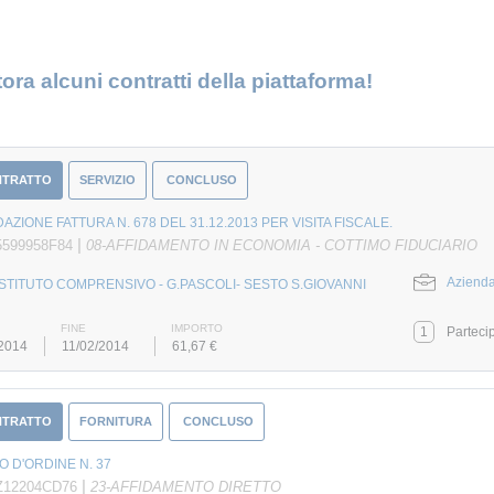
ora alcuni contratti della piattaforma!
NTRATTO
SERVIZIO
CONCLUSO
DAZIONE FATTURA N. 678 DEL 31.12.2013 PER VISITA FISCALE.
|
5599958F84
08-AFFIDAMENTO IN ECONOMIA - COTTIMO FIDUCIARIO
Azienda
ISTITUTO COMPRENSIVO - G.PASCOLI- SESTO S.GIOVANNI
FINE
IMPORTO
1
Parteci
/2014
11/02/2014
61,67 €
NTRATTO
FORNITURA
CONCLUSO
 D'ORDINE N. 37
|
Z12204CD76
23-AFFIDAMENTO DIRETTO