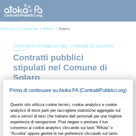
Contratti
Lombardia
Milano
Solaro
CONTRATTI PUBBLICI NEL COMUNE DI SOLARO
Contratti pubblici
stipulati nel Comune di
Solaro
In questa sezione del sito di ContrattiPubblici.org potrai avere
ad alcuni dei contratti presenti nella piattaforma stipulati
all'interno del Comune di Solaro. Grazie alle funzionalità di
ContrattiPubblici.org potrai monitorare la scadenza dei
contratti pubblici di tuo interesse e programmare la tua attività
commerciale con le Pubbliche Amministrazioni con largo
anticipo. Il servizio di ContrattiPubblici.org offre agli utenti 7
giorni di prova gratuiti per avere l'opportunità di conoscere e
consultare tutti i dati inerenti ai contratti stipulati da una