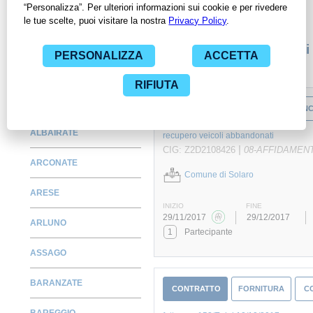
specifica PA, compresi gli affidamenti diretti.
Monitora alcuni contratti
ABBIATEGRASSO
CONTRATTO
LAVORO
CONC
ALBAIRATE
recupero veicoli abbandonati
|
CIG: Z2D2108426
08-AFFIDAMENT
ARCONATE
Comune di Solaro
ARESE
INIZIO
FINE
29/11/2017
29/12/2017
ARLUNO
1
Partecipante
ASSAGO
BARANZATE
CONTRATTO
FORNITURA
C
BAREGGIO